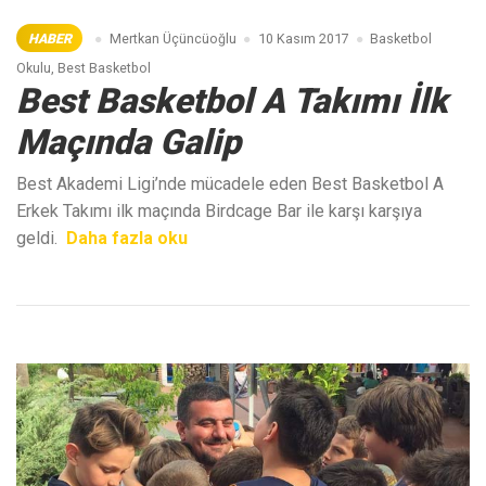
HABER
Mertkan Üçüncüoğlu
10 Kasım 2017
Basketbol
Okulu
,
Best Basketbol
Best Basketbol A Takımı İlk
Maçında Galip
Best Akademi Ligi’nde mücadele eden Best Basketbol A
Erkek Takımı ilk maçında Birdcage Bar ile karşı karşıya
“Best
geldi.
Daha fazla oku
Basketbol
A
Takımı
İlk
Maçında
Galip”