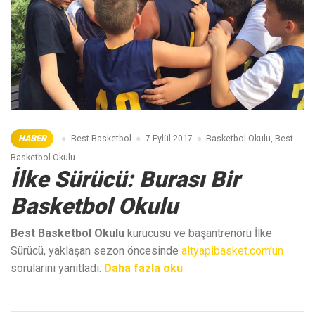
HABER
Best Basketbol
7 Eylül 2017
Basketbol Okulu
,
Best
Basketbol Okulu
İlke Sürücü: Burası Bir
Basketbol Okulu
Best Basketbol Okulu
kurucusu ve başantrenörü İlke
Sürücü, yaklaşan sezon öncesinde
altyapibasket.com’un
“İlke
sorularını yanıtladı.
Daha fazla oku
Sürücü:
Burası