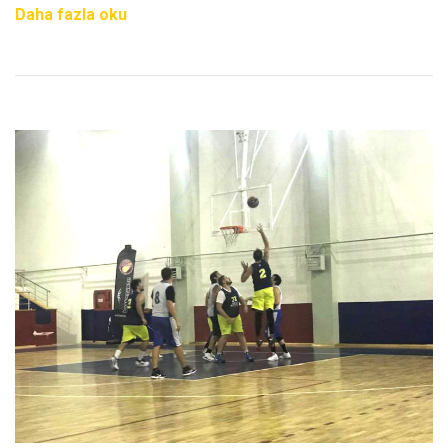
“Best
Daha fazla oku
Basketbol
A
Takımı
Kazanmaya
Devam
Ediyor”