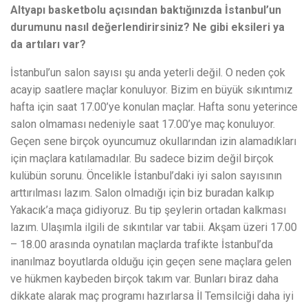
Altyapı basketbolu açısından baktığınızda İstanbul’un
durumunu nasıl değerlendirirsiniz? Ne gibi eksileri ya
da artıları var?
İstanbul’un salon sayısı şu anda yeterli değil. O neden çok
acayip saatlere maçlar konuluyor. Bizim en büyük sıkıntımız
hafta için saat 17.00’ye konulan maçlar. Hafta sonu yeterince
salon olmaması nedeniyle saat 17.00’ye maç konuluyor.
Geçen sene birçok oyuncumuz okullarından izin alamadıkları
için maçlara katılamadılar. Bu sadece bizim değil birçok
kulübün sorunu. Öncelikle İstanbul’daki iyi salon sayısının
arttırılması lazım. Salon olmadığı için biz buradan kalkıp
Yakacık’a maça gidiyoruz. Bu tip şeylerin ortadan kalkması
lazım. Ulaşımla ilgili de sıkıntılar var tabii. Akşam üzeri 17.00
– 18.00 arasında oynatılan maçlarda trafikte İstanbul’da
inanılmaz boyutlarda olduğu için geçen sene maçlara gelen
ve hükmen kaybeden birçok takım var. Bunları biraz daha
dikkate alarak maç programı hazırlarsa İl Temsilciği daha iyi