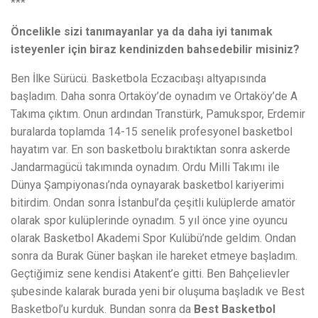
***
Öncelikle sizi tanımayanlar ya da daha iyi tanımak
isteyenler için biraz kendinizden bahsedebilir misiniz?
Ben İlke Sürücü. Basketbola Eczacıbaşı altyapısında
başladım. Daha sonra Ortaköy’de oynadım ve Ortaköy’de A
Takıma çıktım. Onun ardından Transtürk, Pamukspor, Erdemir
buralarda toplamda 14-15 senelik profesyonel basketbol
hayatım var. En son basketbolu bıraktıktan sonra askerde
Jandarmagücü takımında oynadım. Ordu Milli Takımı ile
Dünya Şampiyonası’nda oynayarak basketbol kariyerimi
bitirdim. Ondan sonra İstanbul’da çeşitli kulüplerde amatör
olarak spor kulüplerinde oynadım. 5 yıl önce yine oyuncu
olarak Basketbol Akademi Spor Kulübü’nde geldim. Ondan
sonra da Burak Güner başkan ile hareket etmeye başladım.
Geçtiğimiz sene kendisi Atakent’e gitti. Ben Bahçelievler
şubesinde kalarak burada yeni bir oluşuma başladık ve Best
Basketbol’u kurduk. Bundan sonra da
Best Basketbol